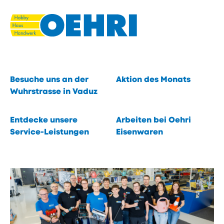
Navigieren
Seitenkontext
Schnellnavigation
in
Du suchst. Wir finden.
eisenwaren.li
Eines von 40 000 Produkten.
Schnellzugriffe
öffnen
Inhalt
Besuche uns an der
Aktion des Monats
öffnen
Wuhrstrasse in Vaduz
öffnen
Entdecke unsere
Arbeiten bei Oehri
Service-Leistungen
Eisenwaren
öffnen
öffnen