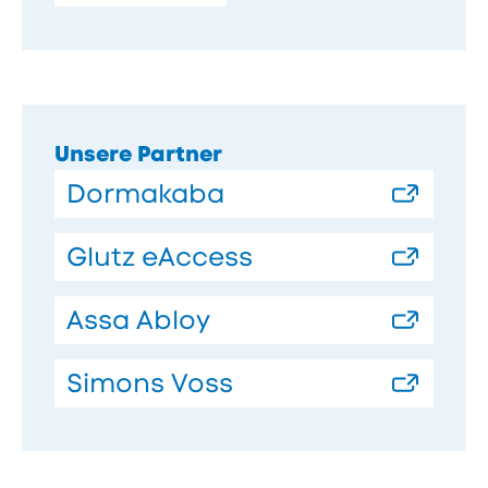
Unsere Partner
-
Dormakaba
externer
-
Glutz eAccess
Link,
externer
öffnet
-
Assa Abloy
Link,
in
externer
öffnet
neuem
-
Simons Voss
Link,
in
Fenster
externer
öffnet
neuem
Link,
in
Fenster
öffnet
neuem