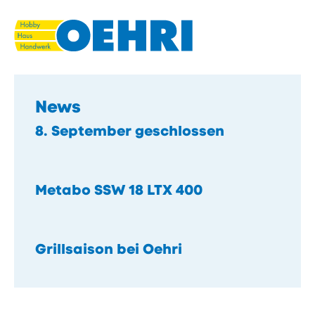
Navigieren
Seitenkontext
Schnellnavigation
in
eisenwaren.li
Inhalt
News
8. September geschlossen
Metabo SSW 18 LTX 400
Grillsaison bei Oehri