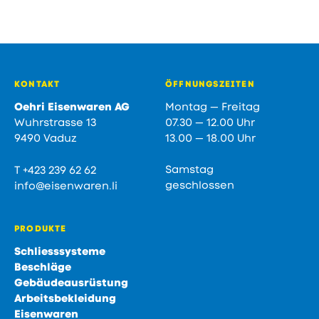
Fusszeile
KONTAKT
ÖFFNUNGSZEITEN
Oehri Eisenwaren AG
Montag — Freitag
Wuhrstrasse 13
07.30 — 12.00 Uhr
9490 Vaduz
13.00 — 18.00 Uhr
Samstag
T
+423 239 62 62
geschlossen
info@eisenwaren.li
PRODUKTE
Schliesssysteme
Beschläge
Gebäudeausrüstung
Arbeitsbekleidung
Eisenwaren