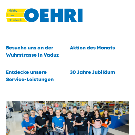
Navigieren
Seitenkontext
Schnellnavigation
in
Du suchst. Wir finden.
eisenwaren.li
Eines von 40 000 Produkten.
Schnellzugriffe
öffnen
Inhalt
Besuche uns an der
Aktion des Monats
öffnen
Wuhrstrasse in Vaduz
öffnen
Entdecke unsere
30 Jahre Jubiläum
öffnet
Service-Leistungen
öffnen
in
neuem
Fenster