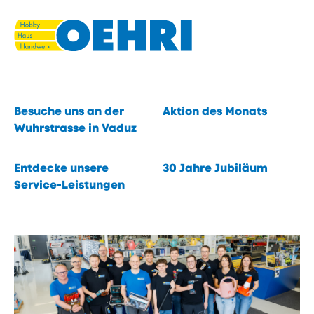
Navigieren
Seitenkontext
Schnellnavigation
in
Du suchst. Wir finden.
eisenwaren.li
Eines von 40 000 Produkten.
Schnellzugriffe
öffnen
Inhalt
Besuche uns an der
Aktion des Monats
öffnen
Wuhrstrasse in Vaduz
öffnen
Entdecke unsere
30 Jahre Jubiläum
öffnet
Service-Leistungen
öffnen
in
neuem
Fenster