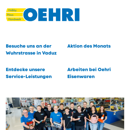
Navigieren
Seitenkontext
Schnellnavigation
in
Du suchst. Wir finden.
eisenwaren.li
Eines von 40 000 Produkten.
Schnellzugriffe
öffnen
Inhalt
Besuche uns an der
Aktion des Monats
öffnen
Wuhrstrasse in Vaduz
öffnen
Entdecke unsere
Arbeiten bei Oehri
Service-Leistungen
Eisenwaren
öffnen
öffnen