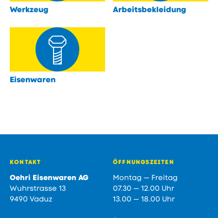
Werkzeug
Arbeitsbekleidung
öffnen
öffnen
Eisenwaren
öffnen
Fusszeile
KONTAKT
ÖFFNUNGSZEITEN
Oehri Eisenwaren AG
Montag — Freitag
Wuhrstrasse 13
07.30 — 12.00 Uhr
9490 Vaduz
13.00 — 18.00 Uhr