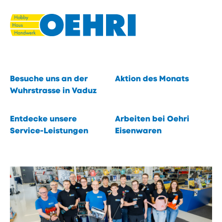
Navigieren
Seitenkontext
Schnellnavigation
in
Du suchst. Wir finden.
eisenwaren.li
Eines von 40 000 Produkten.
Schnellzugriffe
öffnen
Inhalt
Besuche uns an der
Aktion des Monats
öffnen
Wuhrstrasse in Vaduz
öffnen
Entdecke unsere
Arbeiten bei Oehri
Service-Leistungen
Eisenwaren
öffnen
öffnen