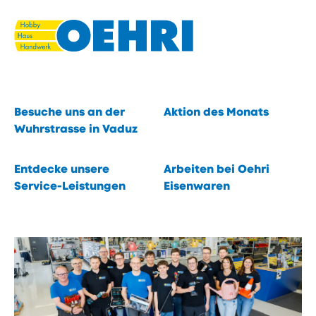
Navigieren
Seitenkontext
Schnellnavigation
in
Du suchst. Wir finden.
eisenwaren.li
Eines von 40 000 Produkten.
Schnellzugriffe
öffnen
Inhalt
Besuche uns an der
Aktion des Monats
öffnen
Wuhrstrasse in Vaduz
öffnen
Entdecke unsere
Arbeiten bei Oehri
Service-Leistungen
Eisenwaren
öffnen
öffnen